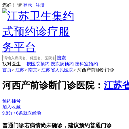
您好！ 请
登录
|
注册
搜索
找对医生：
按医院预约
按疾病预约
按科室预约
首页
>
江苏
>
南京
>
江苏省人民医院
>
河西产前诊断门诊
河西产前诊断门诊
医院：
江苏
预约挂号
加入收藏
9.8分
/
6条就医经验
普通门诊
若病情尚未确诊，建议预约普通门诊