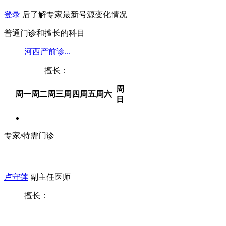
登录
后了解专家最新号源变化情况
普通门诊和擅长的科目
河西产前诊...
擅长：
周
周一
周二
周三
周四
周五
周六
日
专家/特需门诊
卢守莲
副主任医师
擅长：