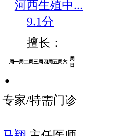
河西生殖中...
9.1分
擅长：
周
周一
周二
周三
周四
周五
周六
日
专家/特需门诊
马翔
主任医师