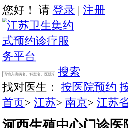
您好！ 请
登录
|
注册
搜索
找对医生：
按医院预约
首页
>
江苏
>
南京
>
江苏
河西生殖中心门诊
医