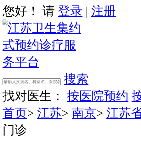
您好！ 请
登录
|
注册
搜索
找对医生：
按医院预约
首页
>
江苏
>
南京
>
江苏
门诊