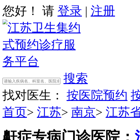
您好！ 请
登录
|
注册
搜索
找对医生：
按医院预约
首页
>
江苏
>
南京
>
江苏
鼾症专病门诊
医院：