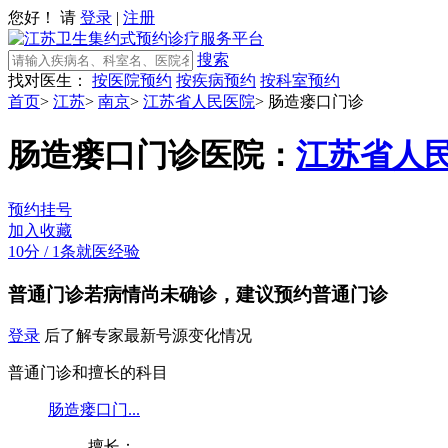
您好！ 请
登录
|
注册
搜索
找对医生：
按医院预约
按疾病预约
按科室预约
首页
>
江苏
>
南京
>
江苏省人民医院
>
肠造瘘口门诊
肠造瘘口门诊
医院：
江苏省人
预约挂号
加入收藏
10分
/
1条就医经验
普通门诊
若病情尚未确诊，建议预约普通门诊
登录
后了解专家最新号源变化情况
普通门诊和擅长的科目
肠造瘘口门...
擅长：