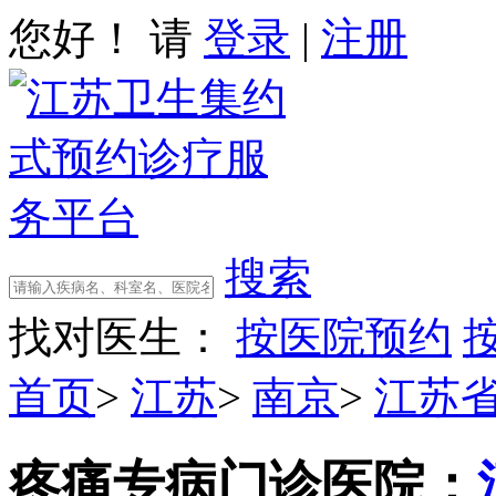
您好！ 请
登录
|
注册
搜索
找对医生：
按医院预约
首页
>
江苏
>
南京
>
江苏
疼痛专病门诊
医院：