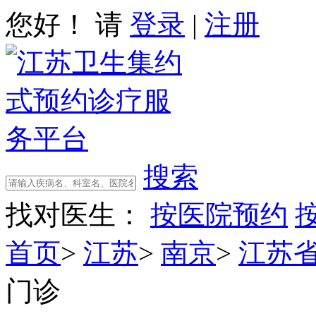
您好！ 请
登录
|
注册
搜索
找对医生：
按医院预约
首页
>
江苏
>
南京
>
江苏
门诊