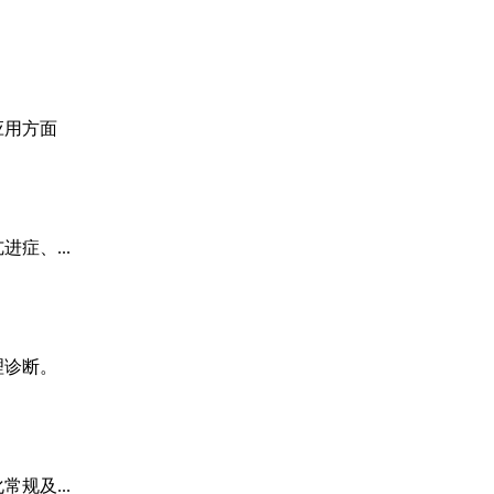
应用方面
症、...
理诊断。
规及...