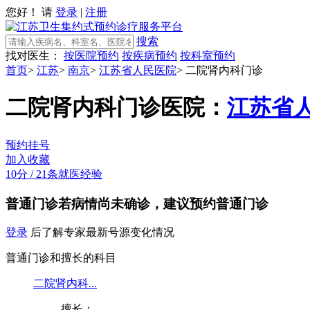
您好！ 请
登录
|
注册
搜索
找对医生：
按医院预约
按疾病预约
按科室预约
首页
>
江苏
>
南京
>
江苏省人民医院
>
二院肾内科门诊
二院肾内科门诊
医院：
江苏省
预约挂号
加入收藏
10分
/
21条就医经验
普通门诊
若病情尚未确诊，建议预约普通门诊
登录
后了解专家最新号源变化情况
普通门诊和擅长的科目
二院肾内科...
擅长：