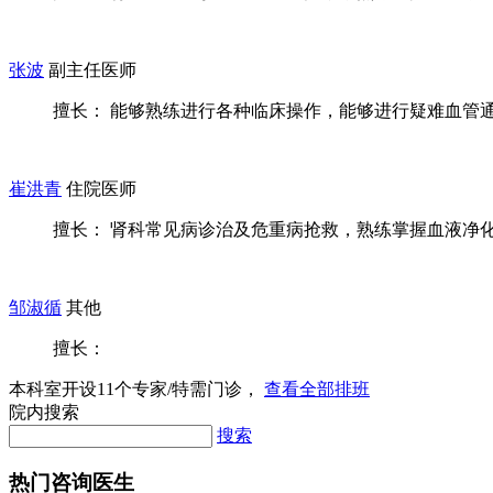
张波
副主任医师
擅长： 能够熟练进行各种临床操作，能够进行疑难血管通路
崔洪青
住院医师
擅长： 肾科常见病诊治及危重病抢救，熟练掌握血液净化常
邹淑循
其他
擅长：
本科室开设
11
个专家/特需门诊，
查看全部排班
院内搜索
搜索
热门咨询医生