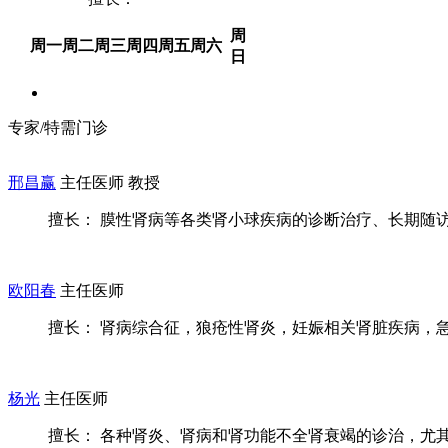
周
周一
周二
周三
周四
周五
周六
日
专家/特需门诊
邢昌赢
主任医师 教授
擅长： 膜性肾病等各类肾小球疾病的诊断治疗、长期随
欧阳春
主任医师
擅长： 肾病综合征，狼疮性肾炎，妊娠相关肾脏疾病，急、
杨光
主任医师
擅长： 各种肾炎、肾病和肾功能不全肾衰竭的诊治，尤其疑