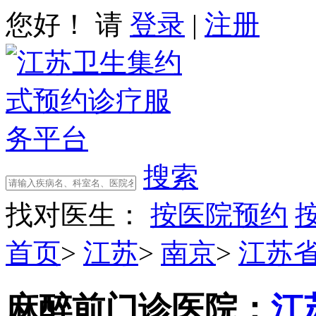
您好！ 请
登录
|
注册
搜索
找对医生：
按医院预约
首页
>
江苏
>
南京
>
江苏
麻醉前门诊
医院：
江