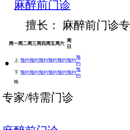
麻醉前门诊
擅长： 麻醉前门诊
周
周一
周二
周三
周四
周五
周六
日
预
上
预约
预约
预约
预约
预约
预约
约
预
下
预约
预约
预约
预约
预约
预约
约
晚
专家/特需门诊