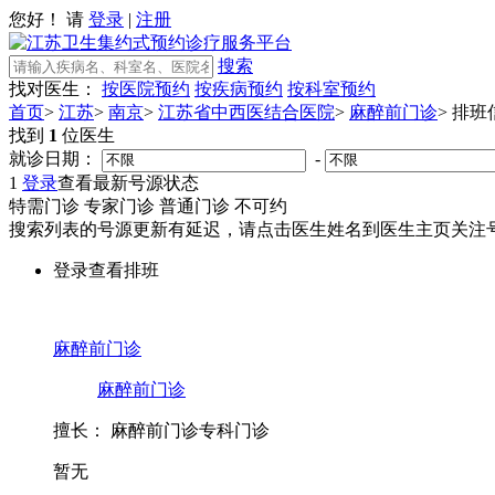
您好！ 请
登录
|
注册
搜索
找对医生：
按医院预约
按疾病预约
按科室预约
首页
>
江苏
>
南京
>
江苏省中西医结合医院
>
麻醉前门诊
>
排班
找到
1
位医生
就诊日期：
-
1
登录
查看最新号源状态
特需门诊
专家门诊
普通门诊
不可约
搜索列表的号源更新有延迟，请点击医生姓名到医生主页关注号
登录查看排班
麻醉前门诊
麻醉前门诊
擅长：
麻醉前门诊专科门诊
暂无