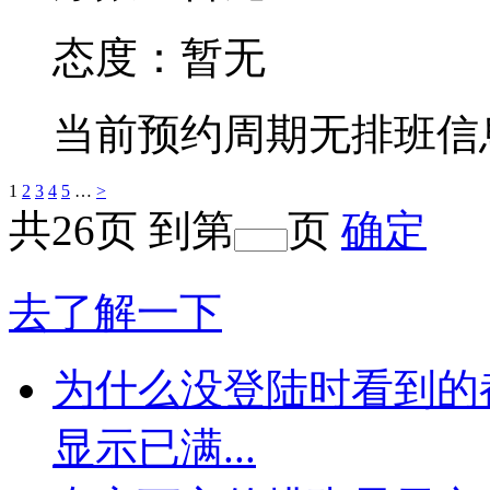
态度：
暂无
当前预约周期无排班信
1
2
3
4
5
…
>
共
26
页
到第
页
确定
去了解一下
为什么没登陆时看到的
显示已满...