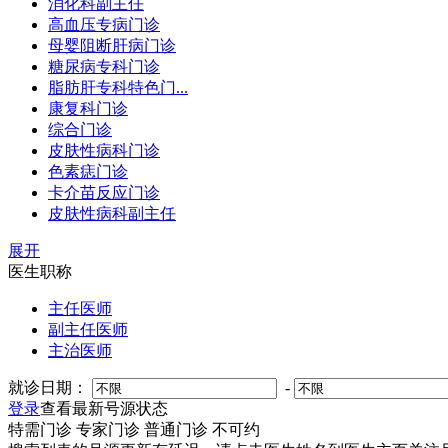
消化科副主任
高血压专病门诊
母婴阻断肝病门诊
糖尿病专科门诊
脂肪肝专科特色门...
康复科门诊
综合门诊
皮肤性病科门诊
色素痣门诊
卡介苗反应门诊
皮肤性病科副主任
展开
医生职称
主任医师
副主任医师
主治医师
就诊日期：
-
登录
查看最新号源状态
特需门诊
专家门诊
普通门诊
不可约