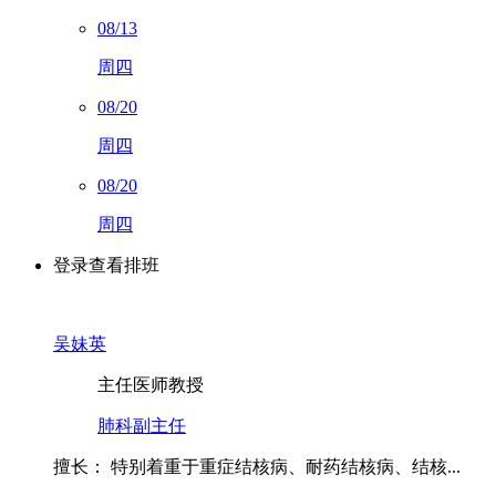
08/13
周四
08/20
周四
08/20
周四
登录查看排班
吴妹英
主任医师
教授
肺科副主任
擅长：
特别着重于重症结核病、耐药结核病、结核...