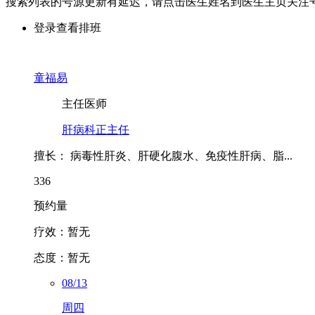
搜索列表的号源更新有延迟，请点击医生姓名到医生主页关注号
登录查看排班
童福易
主任医师
肝病科正主任
擅长：
病毒性肝炎、肝硬化腹水、免疫性肝病、脂...
336
预约量
疗效：
暂无
态度：
暂无
08/13
周四