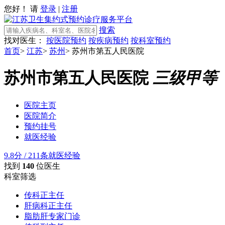
您好！ 请
登录
|
注册
搜索
找对医生：
按医院预约
按疾病预约
按科室预约
首页
>
江苏
>
苏州
>
苏州市第五人民医院
苏州市第五人民医院
三级甲等
医院主页
医院简介
预约挂号
就医经验
9.8分
/
211条就医经验
找到
140
位医生
科室筛选
传科正主任
肝病科正主任
脂肪肝专家门诊