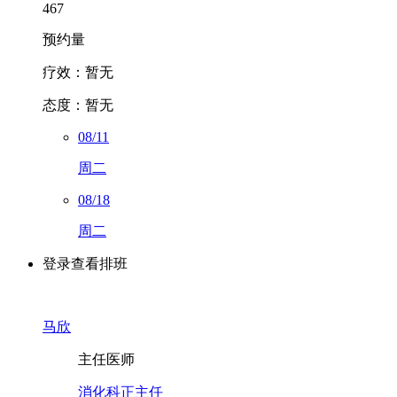
467
预约量
疗效：
暂无
态度：
暂无
08/11
周二
08/18
周二
登录查看排班
马欣
主任医师
消化科正主任