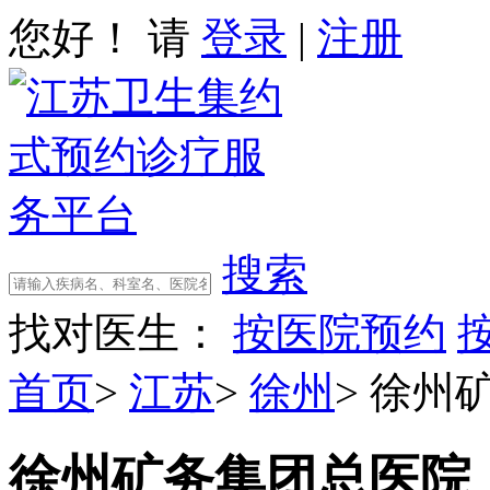
您好！ 请
登录
|
注册
搜索
找对医生：
按医院预约
首页
>
江苏
>
徐州
>
徐州
徐州矿务集团总医院