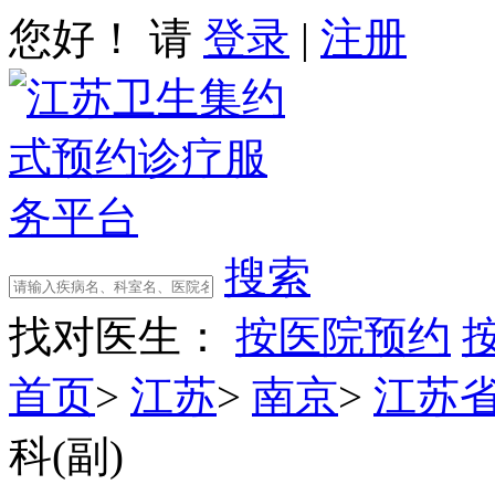
您好！ 请
登录
|
注册
搜索
找对医生：
按医院预约
首页
>
江苏
>
南京
>
江苏
科(副)