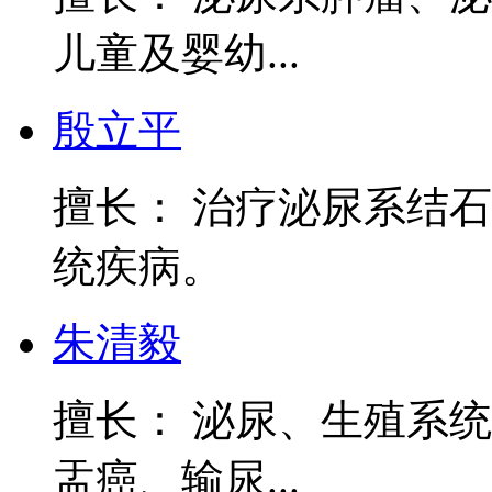
儿童及婴幼...
殷立平
擅长： 治疗泌尿系结
统疾病。
朱清毅
擅长： 泌尿、生殖系
盂癌、输尿...