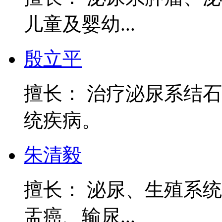
儿童及婴幼...
殷立平
擅长： 治疗泌尿系结
统疾病。
朱清毅
擅长： 泌尿、生殖系
盂癌、输尿...