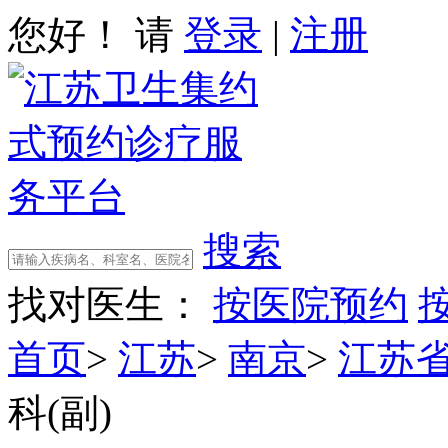
您好！ 请
登录
|
注册
搜索
找对医生：
按医院预约
首页
>
江苏
>
南京
>
江苏
科(副)