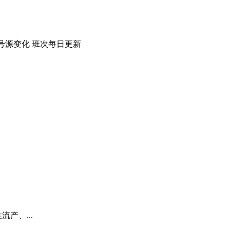
号源变化
班次每日
更新
产、...