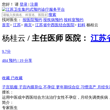
您好！ 请
登录
|
注册
搜索
找对医生：
按医院预约
按疾病预约
按科室预约
首页
>
江苏
>
南京
>
江苏省中西医结合医院
>
妇科
杨桂云
杨桂云
/ 主任医师
医院：
江苏
9.7分
484 预约
|
19 分享
收藏
已收藏
子宫肌瘤
子宫内膜异位
不孕症
更年期综合症
习惯流产
月经失
擅长：
运用中医或中西医结合方法治疗女性不孕症，月经失调类疾病
简介：
专家医生