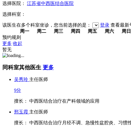
选择医院：
江苏省中西医结合医院
选择科室：
该医生在多个科室坐诊，您当前选择的是：
登录
查看最新
周一
周二
周三
周四
周五
周六
周日
预约规则
更多
收起
暂无
同科室其他医生
更多
吴秀玲
主任医师
9分
擅长： 中西医结合治疗在产科领域的应用
邢玉霞
主任医师
擅长： 中西医结合治疗月经不调、急慢性盆腔炎、习惯性流