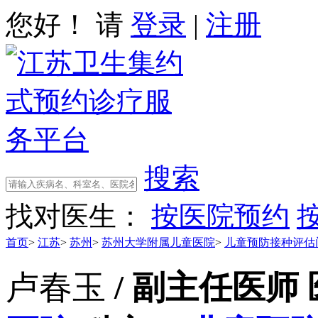
您好！ 请
登录
|
注册
搜索
找对医生：
按医院预约
首页
>
江苏
>
苏州
>
苏州大学附属儿童医院
>
儿童预防接种评估门
卢春玉
/ 副主任医师