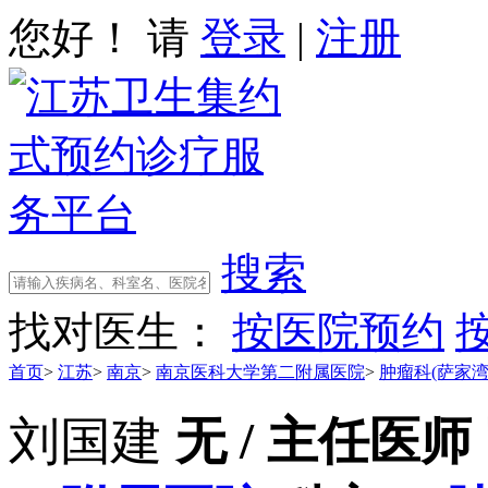
您好！ 请
登录
|
注册
搜索
找对医生：
按医院预约
首页
>
江苏
>
南京
>
南京医科大学第二附属医院
>
肿瘤科(萨家湾
刘国建
无 / 主任医师