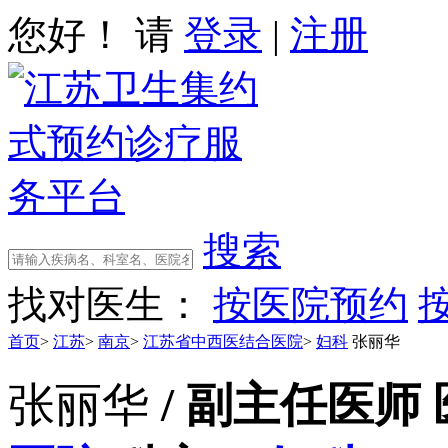
您好！ 请
登录
|
注册
搜索
找对医生：
按医院预约
首页
>
江苏
>
南京
>
江苏省中西医结合医院
>
妇科
张丽华
张丽华
/ 副主任医师