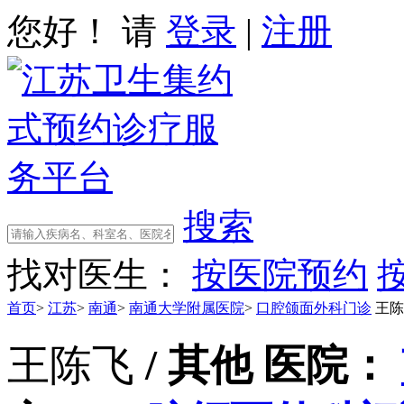
您好！ 请
登录
|
注册
搜索
找对医生：
按医院预约
首页
>
江苏
>
南通
>
南通大学附属医院
>
口腔颌面外科门诊
王陈
王陈飞
/ 其他
医院：