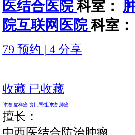
医结合医院
科室：
院互联网医院
科室：
79 预约
|
4 分享
收藏
已收藏
肿瘤
皮样癌
贲门恶性肿瘤
肺癌
擅长：
中西医结合防治肿瘤