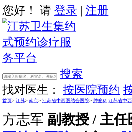
您好！ 请
登录
|
注册
搜索
找对医生：
按医院预约
首页
>
江苏
>
南京
>
江苏省中西医结合医院
>
肿瘤科
江苏省中西
方志军
副教授 / 主