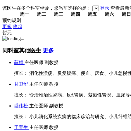
该医生在多个科室坐诊，您当前选择的是：
登录
查看最新
周一
周二
周三
周四
周五
周六
周日
预约规则
更多
收起
暂无
同科室其他医生
更多
薛娟
主任医师 副教授
擅长： 消化性溃疡、反复腹痛、便血、厌食、小儿急慢性肠
甘卫华
主任医师 教授
擅长： 诊治难治性肾病、IgA肾病、紫癜性肾炎、血尿等各类
盛伟松
主任医师 副教授
擅长： 小儿消化系统疾病的临床诊治与研究、小儿纤维结肠
于宝生
主任医师 教授