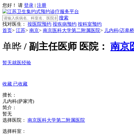
您好！ 请
登录
|
注册
搜索
找对医生：
按医院预约
按疾病预约
按科室预约
首页
>
江苏
>
南京
>
南京医科大学第二附属医院
>
儿内科(迈皋桥
单晔
/ 副主任医师
医院：
南京
暂无就医经验
收藏
已收藏
擅长：
儿内科(萨家湾)
简介：
暂无
选择医院：
南京医科大学第二附属医院
选择科室：