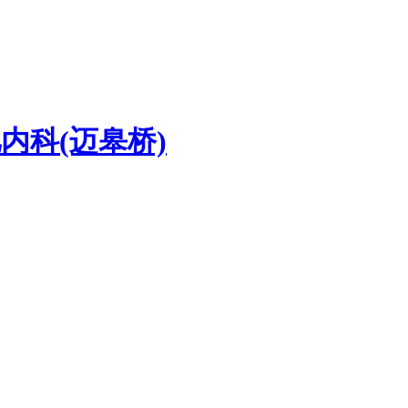
内科(迈皋桥)