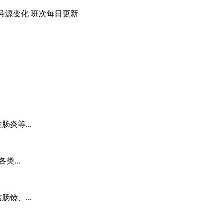
号源变化
班次每日
更新
炎等...
...
镜、...