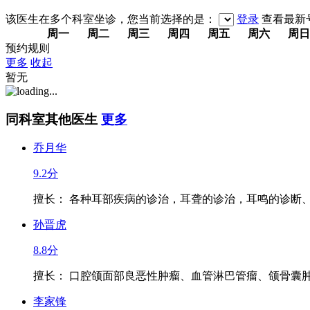
该医生在多个科室坐诊，您当前选择的是：
登录
查看最新
周一
周二
周三
周四
周五
周六
周日
预约规则
更多
收起
暂无
同科室其他医生
更多
乔月华
9.2分
擅长： 各种耳部疾病的诊治，耳聋的诊治，耳鸣的诊断、治
孙晋虎
8.8分
擅长： 口腔颌面部良恶性肿瘤、血管淋巴管瘤、颌骨囊肿等
李家锋