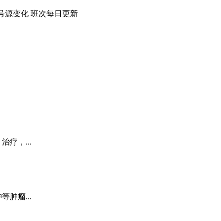
号源变化
班次每日
更新
疗，...
肿瘤...