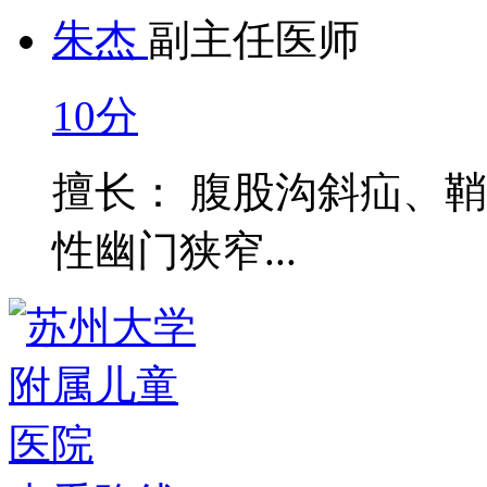
朱杰
副主任医师
10分
擅长： 腹股沟斜疝、
性幽门狭窄...