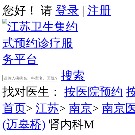
您好！ 请
登录
|
注册
搜索
找对医生：
按医院预约
首页
>
江苏
>
南京
>
南京
(迈皋桥)
肾内科M