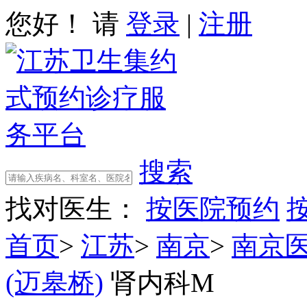
您好！ 请
登录
|
注册
搜索
找对医生：
按医院预约
首页
>
江苏
>
南京
>
南京
(迈皋桥)
肾内科M