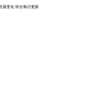
号源变化
班次每日
更新