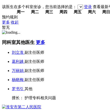
该医生在多个科室坐诊，您当前选择的是：
登录
查看最新
周一
周二
周三
周四
周五
周六
周日
预约规则
更多
收起
暂无
同科室其他医生
更多
刘立淮
副主任医师
葛利越
副主任医师
万丽娟
副主任医师
杨晓梅
副主任医师
罗书引
其他
擅长： 护理专科相关问题