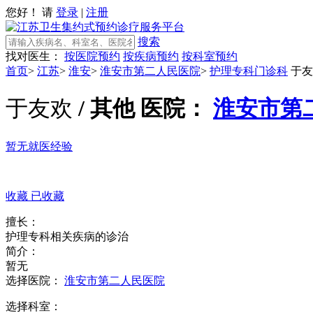
您好！ 请
登录
|
注册
搜索
找对医生：
按医院预约
按疾病预约
按科室预约
首页
>
江苏
>
淮安
>
淮安市第二人民医院
>
护理专科门诊科
于友
于友欢
/ 其他
医院：
淮安市第
暂无就医经验
收藏
已收藏
擅长：
护理专科相关疾病的诊治
简介：
暂无
选择医院：
淮安市第二人民医院
选择科室：