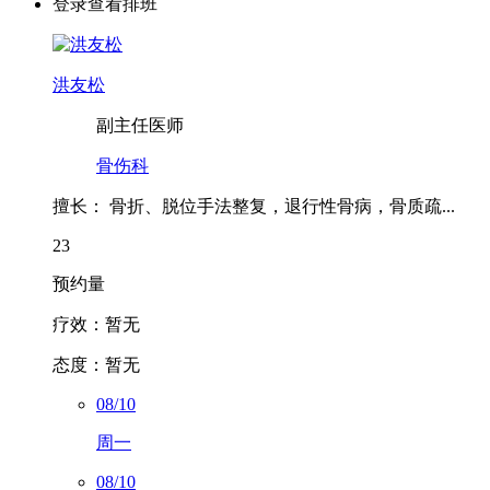
洪友松
副主任医师
骨伤科
擅长：
骨折、脱位手法整复，退行性骨病，骨质疏...
23
预约量
疗效：
暂无
态度：
暂无
08/10
周一
08/10