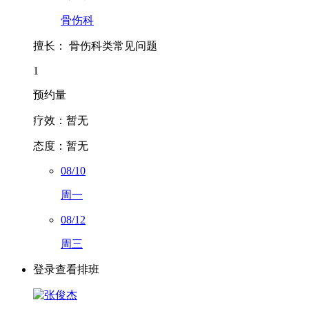
骨伤科
擅长：
骨伤科类常见问题
1
预约量
疗效：
暂无
态度：
暂无
08/10
周一
08/12
周三
登录查看排班