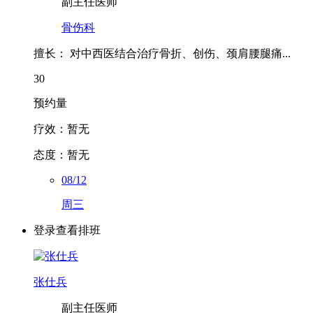
骨伤科
擅长：
对中西医结合治疗骨折、创伤、颈肩腰腿痛...
30
预约量
疗效：
暂无
态度：
暂无
08/12
周三
登录查看排班
张仕兵
副主任医师