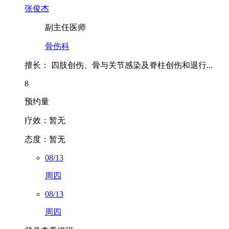
张俊杰
副主任医师
骨伤科
擅长：
四肢创伤、骨与关节感染及脊柱创伤和退行...
8
预约量
疗效：
暂无
态度：
暂无
08/13
周四
08/13
周四
登录查看排班