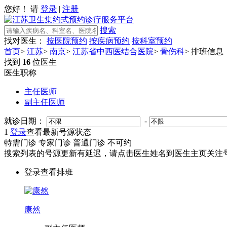
您好！ 请
登录
|
注册
搜索
找对医生：
按医院预约
按疾病预约
按科室预约
首页
>
江苏
>
南京
>
江苏省中西医结合医院
>
骨伤科
>
排班信息
找到
16
位医生
医生职称
主任医师
副主任医师
就诊日期：
-
1
登录
查看最新号源状态
特需门诊
专家门诊
普通门诊
不可约
搜索列表的号源更新有延迟，请点击医生姓名到医生主页关注号
登录查看排班
康然
副主任医师