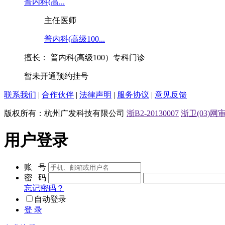
主任医师
普内科(高级100...
擅长：
普内科(高级100）专科门诊
暂未开通预约挂号
联系我们
|
合作伙伴
|
法律声明
|
服务协议
|
意见反馈
版权所有：杭州广发科技有限公司
浙B2-20130007
浙卫(03)网审[
用户登录
账 号
密 码
忘记密码？
自动登录
登 录
免费注册