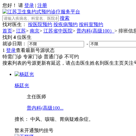
您好！ 请
登录
|
注册
搜索
找对医生：
按医院预约
按疾病预约
按科室预约
首页
>
江苏
>
南京
>
江苏省中医院
>
普内科(高级100）
>
排班信
找到
4
位医生
就诊日期：
-
1
登录
查看最新号源状态
特需门诊
专家门诊
普通门诊
不可约
搜索列表的号源更新有延迟，请点击医生姓名到医生主页关注号
杨廷光
主任医师
普内科(高级100...
擅长：
中风、咳喘、胃病疑难杂症。
暂未开通预约挂号