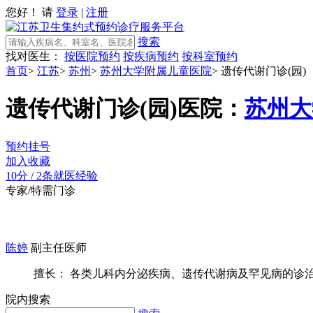
您好！ 请
登录
|
注册
搜索
找对医生：
按医院预约
按疾病预约
按科室预约
首页
>
江苏
>
苏州
>
苏州大学附属儿童医院
>
遗传代谢门诊(园)
遗传代谢门诊(园)
医院：
苏州大
预约挂号
加入收藏
10分
/
2条就医经验
专家/特需门诊
陈婷
副主任医师
擅长： 各类儿科内分泌疾病、遗传代谢病及罕见病的诊
院内搜索