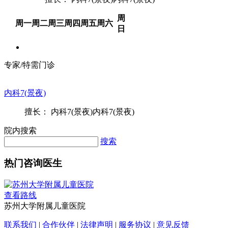
周
周一
周二
周三
周四
周五
周六
日
专家/特需门诊
内科7(景夜)
擅长： 内科7(景夜)内科7(景夜)
院内搜索
搜索
热门咨询医生
查看路线
苏州大学附属儿童医院
联系我们
|
合作伙伴
|
法律声明
|
服务协议
|
意见反馈