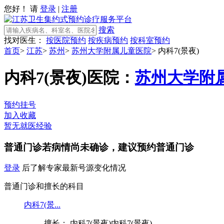
您好！ 请
登录
|
注册
搜索
找对医生：
按医院预约
按疾病预约
按科室预约
首页
>
江苏
>
苏州
>
苏州大学附属儿童医院
>
内科7(景夜)
内科7(景夜)
医院：
苏州大学附
预约挂号
加入收藏
暂无就医经验
普通门诊
若病情尚未确诊，建议预约普通门诊
登录
后了解专家最新号源变化情况
普通门诊和擅长的科目
内科7(景...
擅长： 内科7(景夜)内科7(景夜)