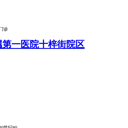
门诊
属第一医院十梓街院区
纪80...