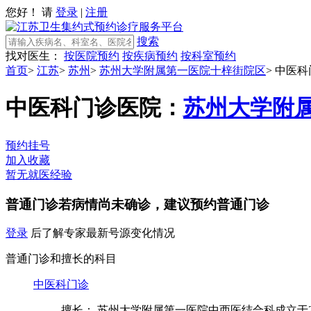
您好！ 请
登录
|
注册
搜索
找对医生：
按医院预约
按疾病预约
按科室预约
首页
>
江苏
>
苏州
>
苏州大学附属第一医院十梓街院区
>
中医科
中医科门诊
医院：
苏州大学附
预约挂号
加入收藏
暂无就医经验
普通门诊
若病情尚未确诊，建议预约普通门诊
登录
后了解专家最新号源变化情况
普通门诊和擅长的科目
中医科门诊
擅长： 苏州大学附属第一医院中西医结合科成立于20世