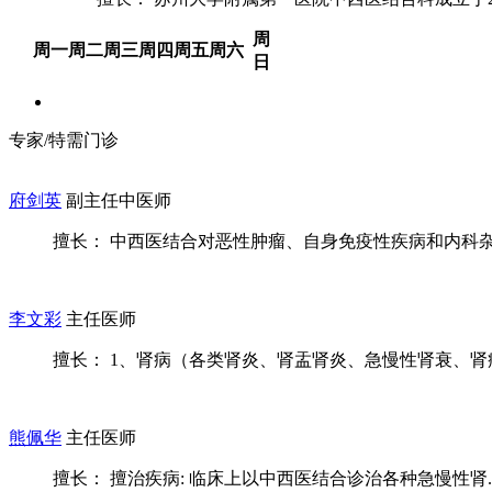
周
周一
周二
周三
周四
周五
周六
日
专家/特需门诊
府剑英
副主任中医师
擅长： 中西医结合对恶性肿瘤、自身免疫性疾病和内科
李文彩
主任医师
擅长： 1、肾病（各类肾炎、肾盂肾炎、急慢性肾衰、肾病综
熊佩华
主任医师
擅长： 擅治疾病: 临床上以中西医结合诊治各种急慢性肾..