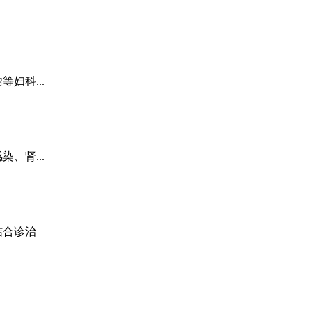
妇科...
、肾...
结合诊治