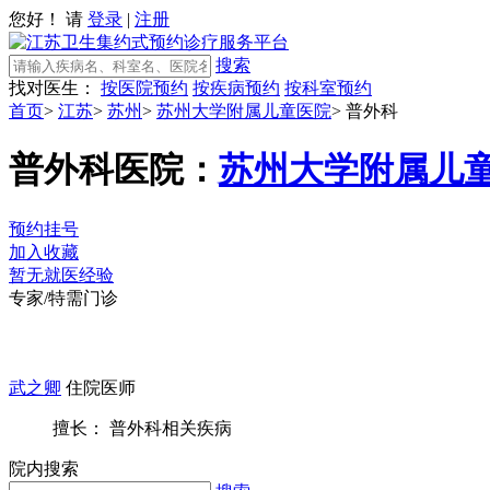
您好！ 请
登录
|
注册
搜索
找对医生：
按医院预约
按疾病预约
按科室预约
首页
>
江苏
>
苏州
>
苏州大学附属儿童医院
>
普外科
普外科
医院：
苏州大学附属儿
预约挂号
加入收藏
暂无就医经验
专家/特需门诊
武之卿
住院医师
擅长： 普外科相关疾病
院内搜索