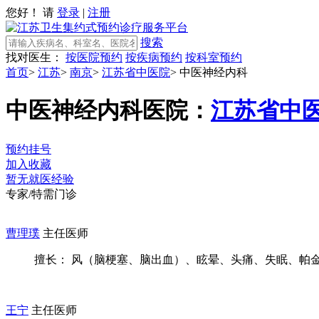
您好！ 请
登录
|
注册
搜索
找对医生：
按医院预约
按疾病预约
按科室预约
首页
>
江苏
>
南京
>
江苏省中医院
>
中医神经内科
中医神经内科
医院：
江苏省中
预约挂号
加入收藏
暂无就医经验
专家/特需门诊
曹理璞
主任医师
擅长： 风（脑梗塞、脑出血）、眩晕、头痛、失眠、帕金森
王宁
主任医师