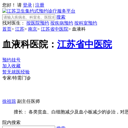
您好！ 请
登录
|
注册
搜索
找对医生：
按医院预约
按疾病预约
按科室预约
首页
>
江苏
>
南京
>
江苏省中医院
>
血液科
血液科
医院：
江苏省中医院
预约挂号
加入收藏
暂无就医经验
专家/特需门诊
徐祖琼
副主任医师
擅长： 各类贫血、白细胞减少及血小板减少的诊治，对恶性
院内搜索