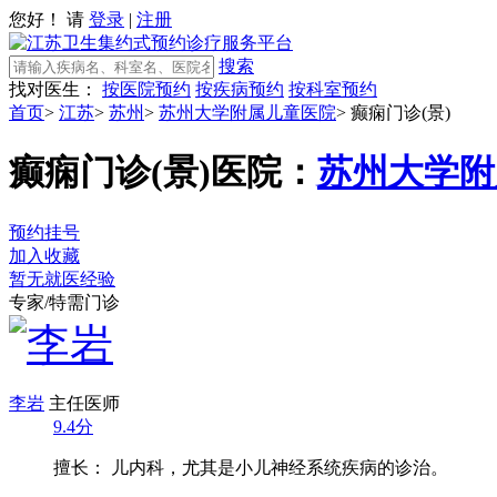
您好！ 请
登录
|
注册
搜索
找对医生：
按医院预约
按疾病预约
按科室预约
首页
>
江苏
>
苏州
>
苏州大学附属儿童医院
>
癫痫门诊(景)
癫痫门诊(景)
医院：
苏州大学附
预约挂号
加入收藏
暂无就医经验
专家/特需门诊
李岩
主任医师
9.4分
擅长： 儿内科，尤其是小儿神经系统疾病的诊治。