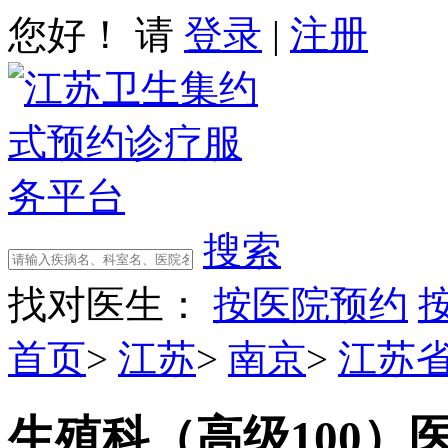
您好！ 请
登录
|
注册
搜索
找对医生：
按医院预约
首页
>
江苏
>
南京
>
江苏
生殖科（高级100）