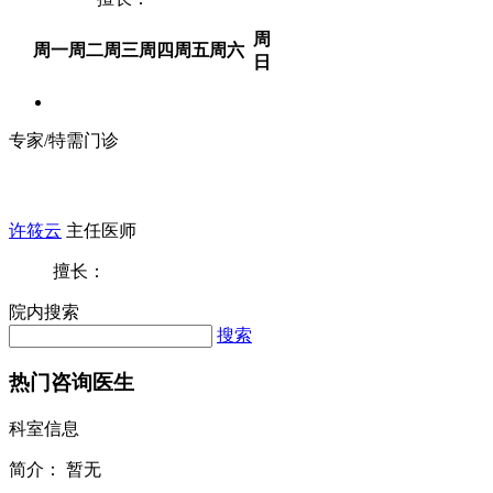
周
周一
周二
周三
周四
周五
周六
日
专家/特需门诊
许筱云
主任医师
擅长：
院内搜索
搜索
热门咨询医生
科室信息
简介：
暂无