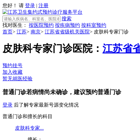
您好！ 请
登录
|
注册
搜索
找对医生：
按医院预约
按疾病预约
按科室预约
首页
>
江苏
>
南京
>
江苏省省级机关医院
>
皮肤科专家门诊
皮肤科专家门诊
医院：
江苏省
预约挂号
加入收藏
暂无就医经验
普通门诊
若病情尚未确诊，建议预约普通门诊
登录
后了解专家最新号源变化情况
普通门诊和擅长的科目
皮肤科专家...
擅长：