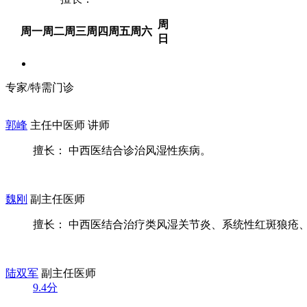
周
周一
周二
周三
周四
周五
周六
日
专家/特需门诊
郭峰
主任中医师 讲师
擅长： 中西医结合诊治风湿性疾病。
魏刚
副主任医师
擅长： 中西医结合治疗类风湿关节炎、系统性红斑狼疮、干
陆双军
副主任医师
9.4分