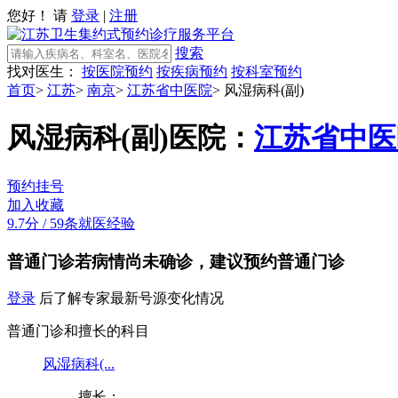
您好！ 请
登录
|
注册
搜索
找对医生：
按医院预约
按疾病预约
按科室预约
首页
>
江苏
>
南京
>
江苏省中医院
>
风湿病科(副)
风湿病科(副)
医院：
江苏省中医
预约挂号
加入收藏
9.7分
/
59条就医经验
普通门诊
若病情尚未确诊，建议预约普通门诊
登录
后了解专家最新号源变化情况
普通门诊和擅长的科目
风湿病科(...
擅长：