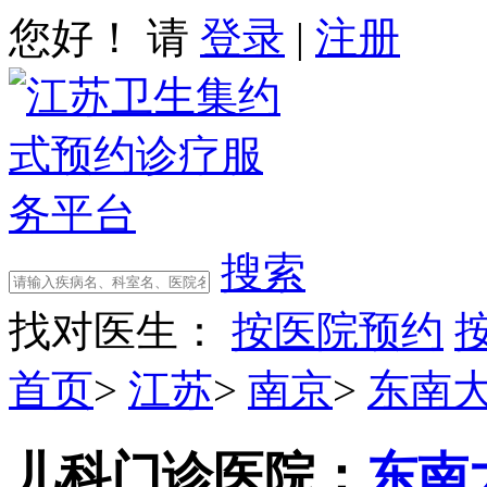
您好！ 请
登录
|
注册
搜索
找对医生：
按医院预约
首页
>
江苏
>
南京
>
东南
儿科门诊
医院：
东南