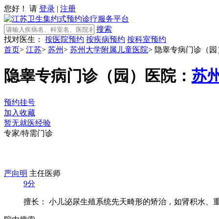
您好！ 请
登录
|
注册
搜索
找对医生：
按医院预约
按疾病预约
按科室预约
首页
>
江苏
>
苏州
>
苏州大学附属儿童医院
>
隐睾专病门诊（园
隐睾专病门诊（园）
医院：
苏
预约挂号
加入收藏
暂无就医经验
专家/特需门诊
严向明
主任医师
9分
擅长： 小儿泌尿生殖系统先天畸形的矫治，如肾积水、重复