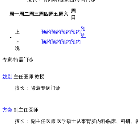
周
周一
周二
周三
周四
周五
周六
日
预
上
预约
预约
预约
预约
约
下
预约
预约
预约
预约
晚
专家/特需门诊
姚刚
主任医师 教授
擅长： 肾衰专病门诊
方奕
副主任医师
擅长： 副主任医师 医学硕士从事肾脏内科临床、科研、教学