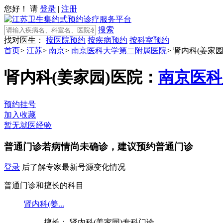
您好！ 请
登录
|
注册
搜索
找对医生：
按医院预约
按疾病预约
按科室预约
首页
>
江苏
>
南京
>
南京医科大学第二附属医院
>
肾内科(姜家园
肾内科(姜家园)
医院：
南京医科
预约挂号
加入收藏
暂无就医经验
普通门诊
若病情尚未确诊，建议预约普通门诊
登录
后了解专家最新号源变化情况
普通门诊和擅长的科目
肾内科(姜...
擅长： 肾内科(姜家园)专科门诊