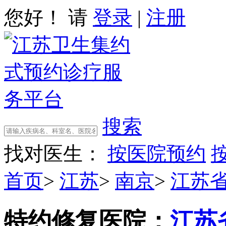
您好！ 请
登录
|
注册
搜索
找对医生：
按医院预约
首页
>
江苏
>
南京
>
江苏
特约修复
医院：
江苏