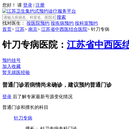
您好！ 请
登录
|
注册
搜索
找对医生：
按医院预约
按疾病预约
按科室预约
首页
>
江苏
>
南京
>
江苏省中西医结合医院
>
针刀专病
针刀专病
医院：
江苏省中西医
预约挂号
加入收藏
暂无就医经验
普通门诊
若病情尚未确诊，建议预约普通门诊
登录
后了解专家最新号源变化情况
普通门诊和擅长的科目
针刀专病
擅长： 针刀专病专科门诊