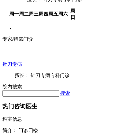
周
周一
周二
周三
周四
周五
周六
日
专家/特需门诊
针刀专病
擅长： 针刀专病专科门诊
院内搜索
搜索
热门咨询医生
科室信息
简介：
门诊四楼