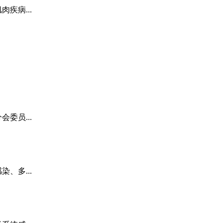
疾病...
委员...
、多...