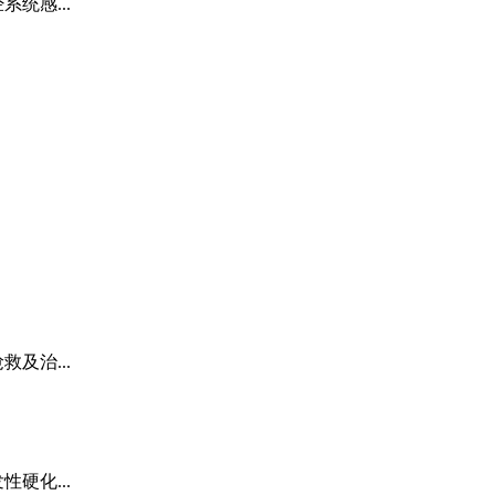
统感...
及治...
硬化...