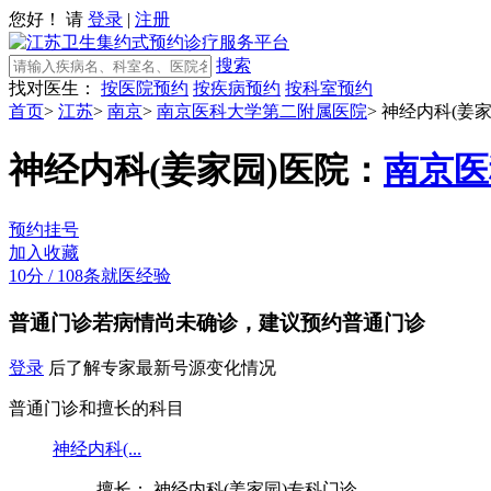
您好！ 请
登录
|
注册
搜索
找对医生：
按医院预约
按疾病预约
按科室预约
首页
>
江苏
>
南京
>
南京医科大学第二附属医院
>
神经内科(姜家
神经内科(姜家园)
医院：
南京医
预约挂号
加入收藏
10分
/
108条就医经验
普通门诊
若病情尚未确诊，建议预约普通门诊
登录
后了解专家最新号源变化情况
普通门诊和擅长的科目
神经内科(...
擅长： 神经内科(姜家园)专科门诊