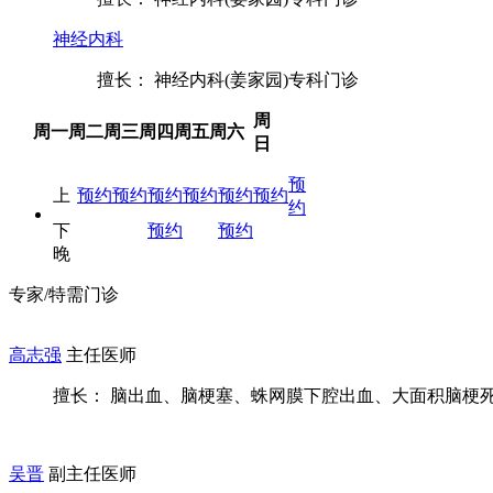
神经内科
擅长： 神经内科(姜家园)专科门诊
周
周一
周二
周三
周四
周五
周六
日
预
上
预约
预约
预约
预约
预约
预约
约
下
预约
预约
晚
专家/特需门诊
高志强
主任医师
擅长： 脑出血、脑梗塞、蛛网膜下腔出血、大面积脑梗死、
吴晋
副主任医师