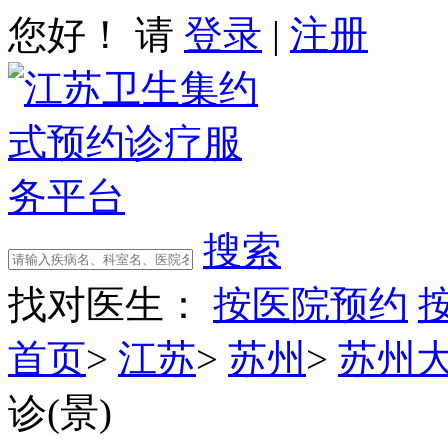
您好！ 请
登录
|
注册
搜索
找对医生：
按医院预约
首页
>
江苏
>
苏州
>
苏州
诊(景)