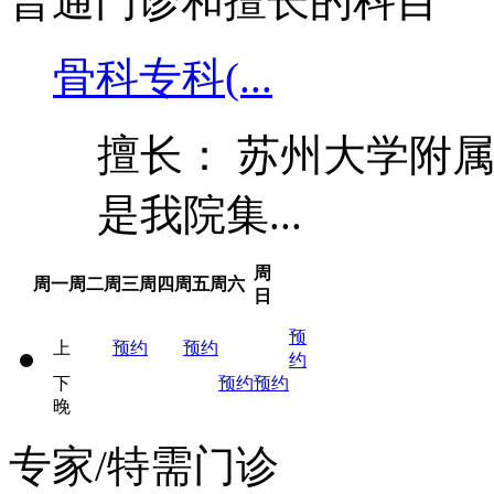
普通门诊和擅长的科目
骨科专科(...
擅长： 苏州大学附属
是我院集...
周
周一
周二
周三
周四
周五
周六
日
预
上
预约
预约
约
下
预约
预约
晚
专家/特需门诊