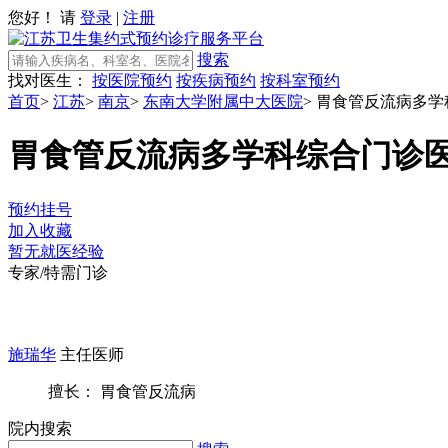
您好！ 请
登录
|
注册
搜索
找对医生：
按医院预约
按疾病预约
按科室预约
首页
>
江苏
>
南京
>
东南大学附属中大医院
>
胃食管反流病多学
胃食管反流病多学科综合门诊
预约挂号
加入收藏
暂无就医经验
专家/特需门诊
施瑞华
主任医师
擅长： 胃食管反流病
院内搜索