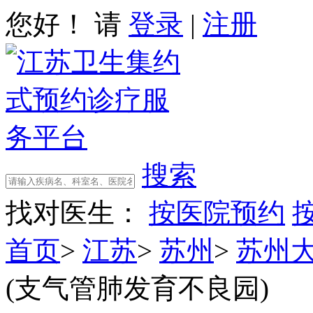
您好！ 请
登录
|
注册
搜索
找对医生：
按医院预约
首页
>
江苏
>
苏州
>
苏州
(支气管肺发育不良园)