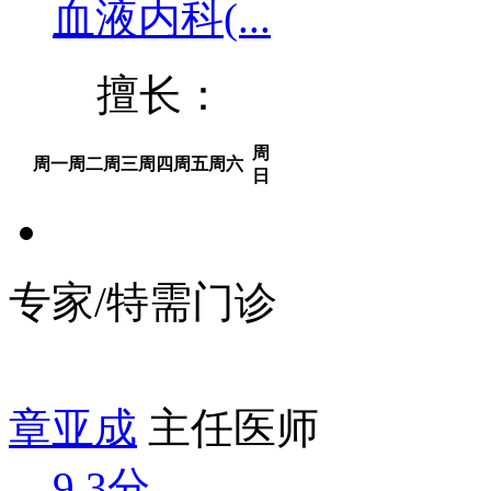
血液内科(...
擅长：
周
周一
周二
周三
周四
周五
周六
日
专家/特需门诊
章亚成
主任医师
9.3分